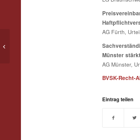
Preisverei
Haftpflichtver
AG Fürth, Urte
Newsletter BVSK-RECHT-AKTUELL –
Sachverstän
2026 / KW 21
Münster stärk
AG Münster, Ur
BVSK-Recht-Ak
Eintrag teilen