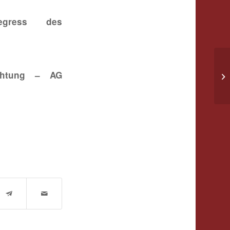
Regress des
Ne
achtung – AG
20