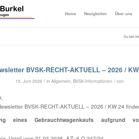
Home
Neuigkeiten
Über uns
Du bist hie
wsletter BVSK-RECHT-AKTUELL – 2026 / KW
/
/
15. Juni 2026
in
Allgemein
,
BVSK-Informationen
von
r,
Newsletter BVSK-RECHT-AKTUELL – 2026 / KW 24 finden
ung eines Gebrauchtwagenkaufs aufgrund von
g, Urteil vom 31.03.2025, AZ: 6 O 247/24